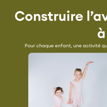
Construire l’
à
Pour chaque enfant, une activité qui
s
Nos cours de danse
is
Découvrez nos groupes de danse