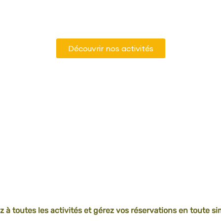
ez les activités adaptées au
calendrier de vot
(francophone ou néerlandophone).
Découvrir nos activités
 à toutes les activités et gérez vos réservations en toute sim