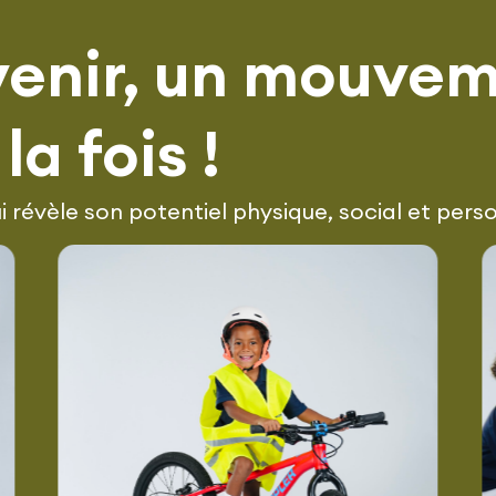
avenir, un mouve
 la fois !
 révèle son potentiel physique, social et pers
Nos cours de vélo
Découvrez nos groupes de vélo