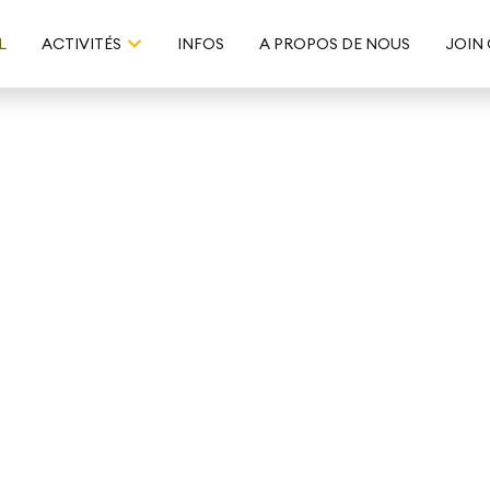
L
ACTIVITÉS
INFOS
A PROPOS DE NOUS
JOIN
n Aquatique 202
Deux calendriers, encore plus de possibilités 